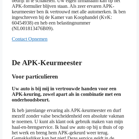
bedrijf in te schakelen. Uw eigen firmanaam kan op het
APK-formulier blijven staan. Als zeer ervaren APK-
keurmeester ben ik vertrouwd met alle automerken. Ik ben
ingeschreven bij de Kamer van Koophandel (KvK:
60454938) en heb een belastingnummer
(NL001813476B09).
Contact Opnemen
De APK-Keurmeester
Voor particulieren
Uw auto is bij mij in vertrouwde handen voor een
APK-keuring, zowel apart als in combinatie met een
onderhoudsbeurt.
Ik heb jarenlange ervaring als APK-keurmeester en durf
mezelf zonder valse bescheidenheid een absolute vakman
te noemen. U kunt als klant ook gebruik maken van mijn
haal-en-brengservice. Ik haal uw auto op bij u thuis of op
het werk en breng hem APK-gekeurd weer terug.
Gemakkelijker kan het niet! Deze service geldt in de